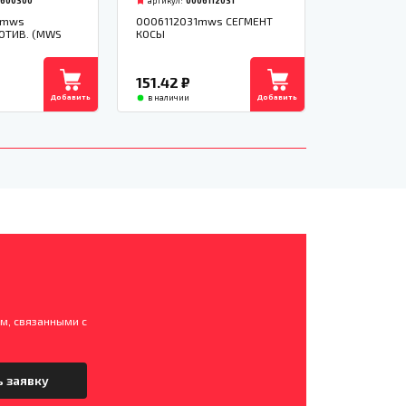
0600300
артикул:
0006112031
0mws
0006112031mws СЕГМЕНТ
ОТИВ. (MWS
КОСЫ
151.42
₽
Добавить
Добавить
в наличии
м, связанными с