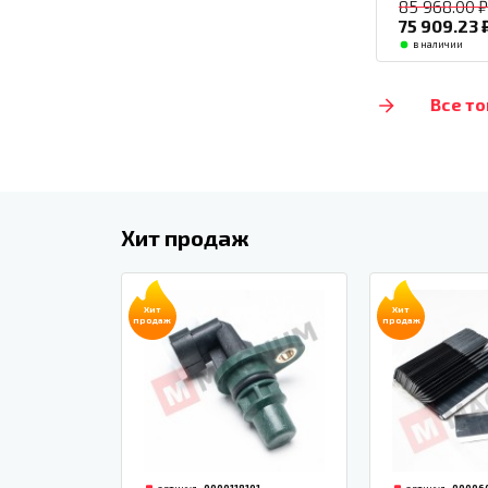
85 968.00
75 909.23
в наличии
Все то
Хит продаж
Хит
Хит
продаж
продаж