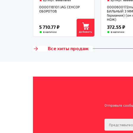
артикул:
0000118101
артикул:
00006
0000118101 JAG СЕНСОР
0000600172m
ОБОРОТОВ
БИЛЬНЫЙ 3 М
Германия) (он
НОЖ)
5 710.77
₽
372.55
₽
Добавить
в наличии
в наличии
Все хиты продаж
Отправьте сооб