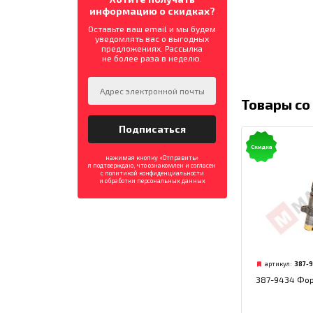
информацию о скидках?
Оставьте ваш email и мы будем
уведомлять вас о выгодных
предложениях. Рассылка
не более раза в неделю.
Товары со
Скидка
нажимая кнопку «Отправить»
я подтверждаю, что ознакомлен и согласен
с политикой конфиденциальности
и обработки персональных данных
артикул:
387-
387-9434 Фор