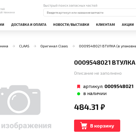
Быстрый поиск запасных частей
стей
ой техники
ИИ
ДОСТАВКА И ОПЛАТА
НОВОСТИ/ВЫСТАВКИ
КЛИЕНТАМ
АКЦИИ
ника
CLAAS
Оригинал Claas
0009548021 ВТУЛКА (в упаковке
0009548021 ВТУЛКА 
Описание не заполнено
артикул:
0009548021
в наличии
484.31
₽
В корзину