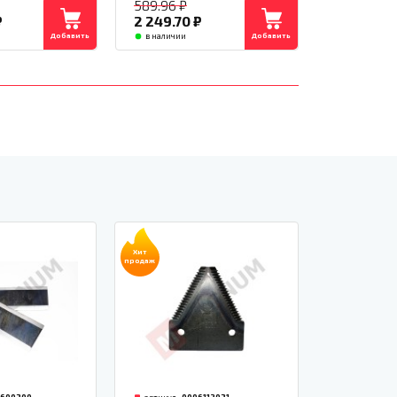
589.96
₽
₽
2 249.70
₽
Добавить
Добавить
в наличии
Хит
продаж