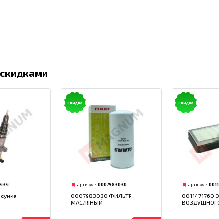
 скидками
Скидка
Скидка
9434
артикул:
0007983030
артикул:
001
сунка
0007983030 ФИЛЬТР
0011471760 
МАСЛЯНЫЙ
ВОЗДУШНОГО