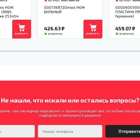
00172
артикул:
0007368720
артикул:
000
ws НОЖ
0007368720mws НОЖ
000060030
М (MWS
БИЛЬНЫЙ
ПЛАСТИНА ПР
 же Z53454
Германия)
426.63
₽
459.07
₽
Добавить
Добавить
в наличии
в наличии
Не нашли, что искали или остались вопросы?
щение, наш менеджер перезвонит и проконсультирует вас по любым вопроса
подбором оптимального решения.