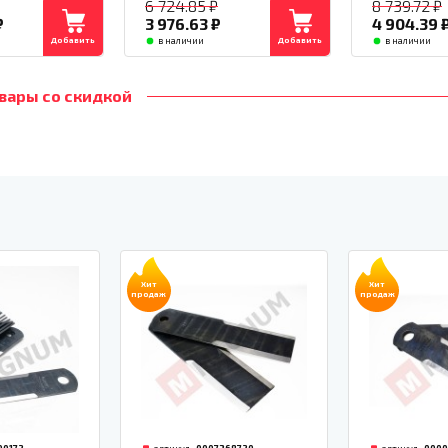
₽
6 724.85
₽
8 739.72
₽
₽
3 976.63
₽
4 904.39
Добавить
Добавить
в наличии
в наличии
вары со скидкой
Хит
Хит
продаж
продаж