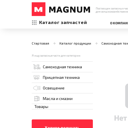
Поставщик запасных ча
для сельскохозяйственн
Каталог запчастей
О КОМПАН
Стартовая
Каталог продукции
Самоходная тех
Я ищу запасные части для категории:
Самоходная техника
Прицепная техника
Освещение
Масла и смазки
Товары
Хотите получать