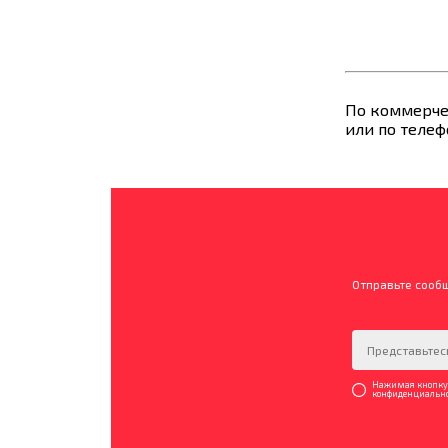
По коммерчес
или по телефо
Отправьте сооб
Нажимая кнопку «
конфиденциально