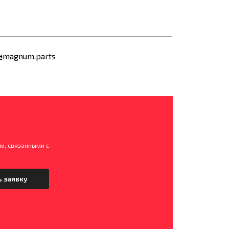
@magnum.parts
м, связанными с