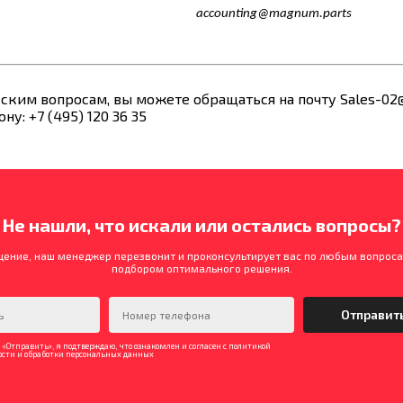
аccounting@magnum.parts
ким вопросам, вы можете обращаться на почту Sales-02
ну: +7 (495) 120 36 35
Не нашли, что искали или остались вопросы?
щение, наш менеджер перезвонит и проконсультирует вас по любым вопроса
подбором оптимального решения.
Отправить», я подтверждаю, что ознакомлен и согласен с политикой
сти и обработки персональных данных