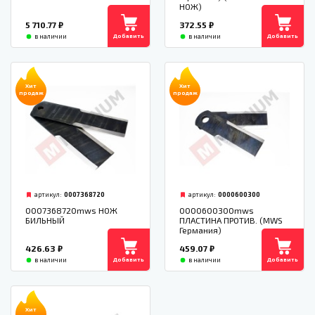
НОЖ)
5 710.77
₽
372.55
₽
Добавить
Добавить
в наличии
в наличии
Хит
Хит
продаж
продаж
артикул:
0007368720
артикул:
0000600300
0007368720mws НОЖ
0000600300mws
БИЛЬНЫЙ
ПЛАСТИНА ПРОТИВ. (MWS
Германия)
426.63
₽
459.07
₽
Добавить
Добавить
в наличии
в наличии
Хит