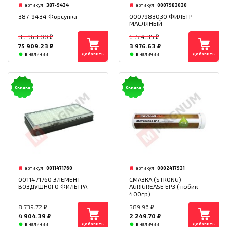
артикул:
387-9434
артикул:
0007983030
387-9434 Форсунка
0007983030 ФИЛЬТР
МАСЛЯНЫЙ
85 968.00
₽
6 724.85
₽
75 909.23
₽
3 976.63
₽
Добавить
Добавить
в наличии
в наличии
Скидка
Скидка
артикул:
0011471760
артикул:
0002417931
0011471760 ЭЛЕМЕНТ
СМАЗКА (STRONG)
ВОЗДУШНОГО ФИЛЬТРА
AGRIGREASE EP3 (тюбик
400гр)
8 739.72
₽
589.96
₽
4 904.39
₽
2 249.70
₽
Добавить
Добавить
в наличии
в наличии