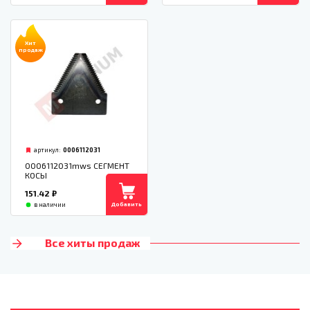
Хит
продаж
артикул:
0006112031
0006112031mws СЕГМЕНТ
КОСЫ
151.42
₽
Добавить
в наличии
Все хиты продаж