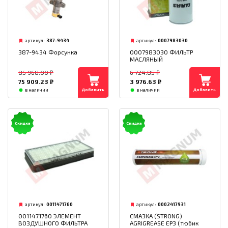
артикул:
387-9434
артикул:
0007983030
387-9434 Форсунка
0007983030 ФИЛЬТР
МАСЛЯНЫЙ
85 968.00
₽
6 724.85
₽
75 909.23
₽
3 976.63
₽
Добавить
Добавить
в наличии
в наличии
Скидка
Скидка
артикул:
0011471760
артикул:
0002417931
0011471760 ЭЛЕМЕНТ
СМАЗКА (STRONG)
ВОЗДУШНОГО ФИЛЬТРА
AGRIGREASE EP3 (тюбик