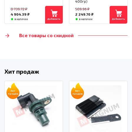
400гр)
8 739.72
₽
589.96
₽
4 904.39
₽
2 249.70
₽
Добавить
Добавить
в наличии
в наличии
Все товары со скидкой
Хит продаж
Хит
Хит
продаж
продаж