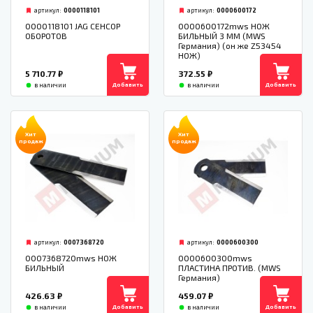
артикул:
0000118101
артикул:
0000600172
0000118101 JAG СЕНСОР
0000600172mws НОЖ
ОБОРОТОВ
БИЛЬНЫЙ 3 ММ (MWS
Германия) (он же Z53454
НОЖ)
5 710.77
₽
372.55
₽
Добавить
Добавить
в наличии
в наличии
Хит
Хит
продаж
продаж
артикул:
0007368720
артикул:
0000600300
0007368720mws НОЖ
0000600300mws
БИЛЬНЫЙ
ПЛАСТИНА ПРОТИВ. (MWS
Германия)
426.63
₽
459.07
₽
Добавить
Добавить
в наличии
в наличии