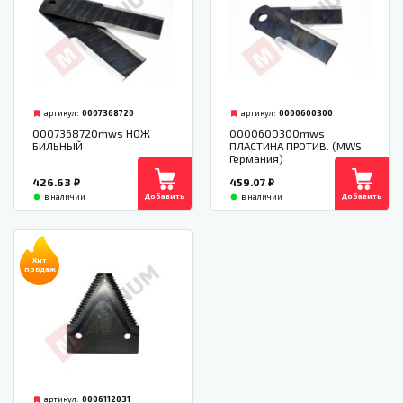
артикул:
0007368720
артикул:
0000600300
0007368720mws НОЖ
0000600300mws
БИЛЬНЫЙ
ПЛАСТИНА ПРОТИВ. (MWS
Германия)
426.63
₽
459.07
₽
Добавить
Добавить
в наличии
в наличии
Хит
продаж
артикул:
0006112031