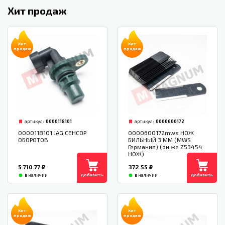
Хит продаж
Хит
Хит
продаж
продаж
артикул:
0000118101
артикул:
0000600172
0000118101 JAG СЕНСОР
0000600172mws НОЖ
ОБОРОТОВ
БИЛЬНЫЙ 3 ММ (MWS
Германия) (он же Z53454
НОЖ)
5 710.77
₽
372.55
₽
Добавить
Добавить
в наличии
в наличии
Хит
Хит
продаж
продаж