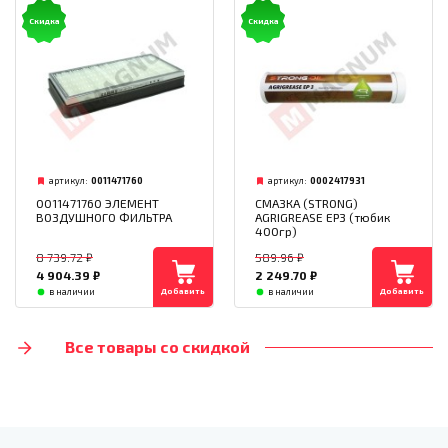
Скидка
Скидка
артикул:
0011471760
артикул:
0002417931
0011471760 ЭЛЕМЕНТ
СМАЗКА (STRONG)
ВОЗДУШНОГО ФИЛЬТРА
AGRIGREASE EP3 (тюбик
400гр)
8 739.72
₽
589.96
₽
4 904.39
₽
2 249.70
₽
Добавить
Добавить
в наличии
в наличии
Все товары со скидкой