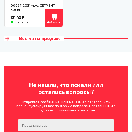
0006112031mws СЕГМЕНТ
КОСЫ
151.42
₽
Добавить
в наличии
Все хиты продаж
Не нашли, что искали или
остались вопросы?
Отправьте сообщение, наш менеджер перезвонит и
проконсультирует вас по любым вопросам, связанными с
подбором оптимального решения.