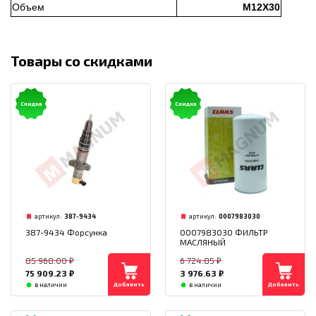
Объем
M12X30
Товары со скидками
Скидка
Скидка
артикул:
387-9434
артикул:
0007983030
387-9434 Форсунка
0007983030 ФИЛЬТР
МАСЛЯНЫЙ
85 968.00
₽
6 724.85
₽
75 909.23
₽
3 976.63
₽
Добавить
Добавить
в наличии
в наличии