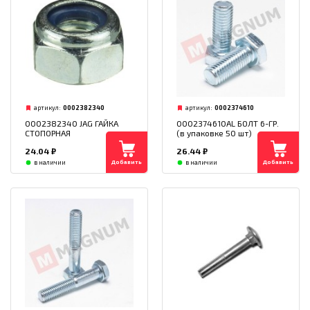
артикул:
0002382340
артикул:
0002374610
0002382340 JAG ГАЙКА
0002374610AL БОЛТ 6-ГР.
СТОПОРНАЯ
(в упаковке 50 шт)
24.04
₽
26.44
₽
Добавить
Добавить
в наличии
в наличии