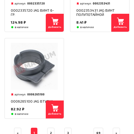
артикул:
0002335720
артикул:
0002353431
0002335720 JAG ВИНТ 6-
0002353431 JAG ВИНТ
ГР.
ПОЛУПОТАЙНОЙ
124.98
₽
8.41
₽
Добавить
Добавить
в наличии
в наличии
артикул:
0006265100
0006265100 JAG ВТУЛКА
82.92
₽
Добавить
в наличии
...
«
1
2
3
69
»