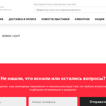
Быстрый поиск запасных частей
стей
ой техники
ИИ
ДОСТАВКА И ОПЛАТА
НОВОСТИ/ВЫСТАВКИ
КЛИЕНТАМ
АКЦИИ
NORDIC LIGHT
Не нашли, что искали или остались вопросы?
щение, наш менеджер перезвонит и проконсультирует вас по любым вопроса
подбором оптимального решения.